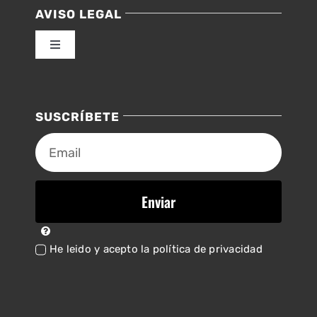
AVISO LEGAL
Toggle
Navigation
Política de privacidad
SUSCRÍBETE
Ley de cookies
Accesibilidad
Enviar
Mapa del sitio
He leido y acepto la política de privacidad