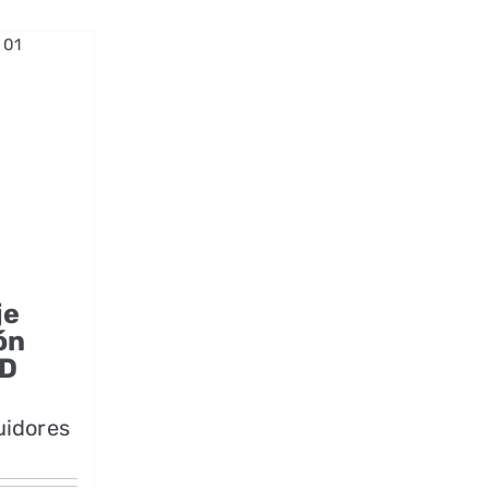
je
ón
2D
uidores